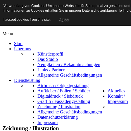
Verwendung von Cookies: Um unsere Webseite für Sie optimal zu gestalten und
Informationen zu Cookies erhalten Sie in unserer Datenschutzerklärung To find
Airbrush Studio
I accept cookies from this site.
Agree
Menu
Start
Über uns
Künstlerprofil
Das Studio
Neuigkeiten / Bekanntmachungen
Links / Partner
Allgemeine Geschäftsbedingungen
Dienstleistung
Airbrush / Objektgestaltung
Aufkleber / Folien / Schilder
Aktuelles
Digitaldruck / Siebdruck
Kontakt /
Graffiti / Fassadengestaltung
Impressum
Zeichnung / Illustration
Allgemeine Geschäftsbedingungen
Datenschutzerklärung
Impressum
Zeichnung / Illustration